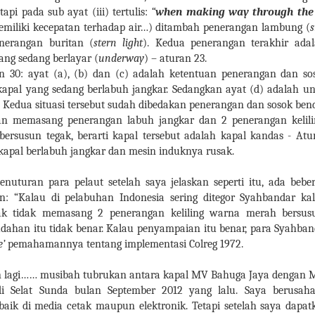
etapi pada sub ayat (iii) tertulis:
“
when making way through the 
emiliki kecepatan terhadap air…)
ditambah penerangan lambung (
s
nerangan buritan (
stern light
). Kedua penerangan terakhir ada
ang sedang berlayar (
underway
) – aturan 23.
n 30: ayat (a), (b) dan (c) adalah ketentuan penerangan dan so
kapal yang sedang berlabuh jangkar. Sedangkan ayat
(d) adalah un
 Kedua situasi tersebut sudah dibedakan penerangan dan sosok ben
n memasang penerangan labuh jangkar dan 2 penerangan kelil
ersusun tegak, berarti kapal tersebut adalah kapal kandas - Atu
apal berlabuh jangkar dan mesin induknya rusak.
nuturan para pelaut setelah saya jelaskan seperti itu, ada bebe
n: “Kalau di pelabuhan Indonesia sering ditegor Syahbandar ka
ak tidak memasang 2 penerangan keliling warna merah bersusu
han itu tidak benar. Kalau penyampaian itu benar, para Syahban
e’
pemahamannya tentang implementasi Colreg 1972.
n lagi…… musibah tubrukan antara kapal MV Bahuga Jaya dengan 
di Selat Sunda bulan September 2012 yang lalu. Saya berusah
 baik di media cetak maupun elektronik. Tetapi setelah saya dapat