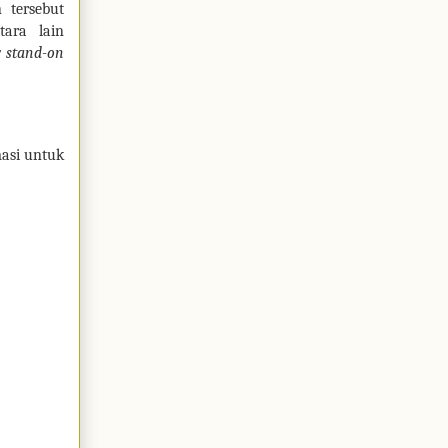
 tersebut
ara lain
y stand-on
masi untuk