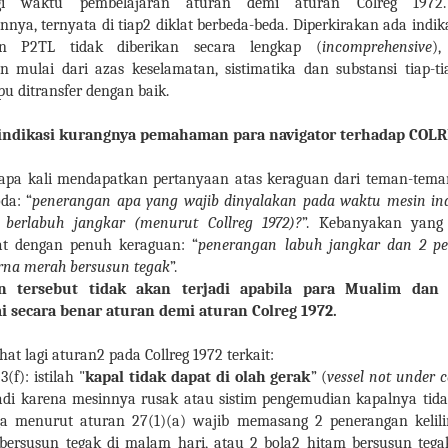
gi waktu pembelajaran aturan demi aturan Colreg 197
nnya, ternyata di tiap2 diklat berbeda-beda. Diperkirakan ada indik
an P2TL tidak diberikan secara lengkap (
incomprehensive
),
mulai dari azas keselamatan, sistimatika dan substansi tiap-ti
u ditransfer dengan baik.
indikasi kurangnya pemahaman para navigator terhadap COLR
rapa kali mendapatkan pertanyaan atas keraguan dari teman-tem
da: “
penerangan apa yang wajib dinyalakan pada waktu mesin in
 berlabuh jangkar (menurut Collreg 1972)?
”. Kebanyakan yang
at dengan penuh keraguan: “
penerangan labuh jangkar dan 2 p
arna merah bersusun tegak
”.
an tersebut tidak akan terjadi apabila para Mualim dan
secara benar aturan demi aturan Colreg 1972.
ihat lagi aturan2 pada Collreg 1972 terkait:
(f): istilah "
kapal tidak dapat di olah gerak
” (
vessel not under
adi karena mesinnya rusak atau sistim pengemudian kapalnya tida
ga menurut aturan 27(1)(a) wajib memasang 2 penerangan kelil
bersusun tegak di malam hari, atau 2 bola2 hitam bersusun tegak