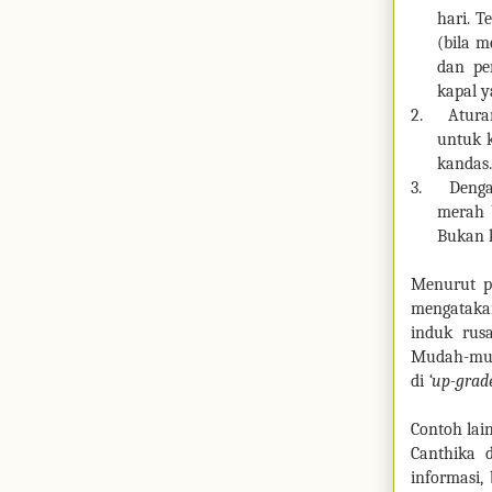
hari. T
(bila m
dan pe
kapal y
2.
Atura
untuk 
kandas.
3.
Denga
merah b
Bukan k
Menurut pe
mengataka
induk rus
Mudah-muda
di
‘up-grad
Contoh lai
Canthika 
informasi,