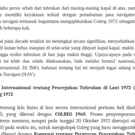
tahu persis sebab dari tubrukan dari masing-masing kapal di atas, na
 memiliki keyakinan terkait dengan pemahaman para navigator
n navigasi termasuk bagaimana mengaplikasikan Colreg 1972 sebaga
ah beberapa kali.
l pada decade terakhir ini meningkat secara signifikan, menyebabkan l
di lautan bebas maupun di selat-selat yang dilayari kapal kapal, makin
ingga resiko tubrukan di laut juga makin tinggi. Upaya-upaya pada 
t ini telah dan selalu dilaksanakan, baik melalui forum2 nasional,
ernasional. Di IMO, bahasan tentang hal ini menjadi tugas sidang 
n Navigasi (NAV).
 Internasional tentang Pencegahan Tubrukan di Laut 1972 
g 1972
tentang lalu lintas di laut secara international pertama kali dia
60, yang dikenal dengan
COLREG 1960
. Proses penyempurna
terus menerus, sampai pada tanggal 20 Oktober 1972 disetujui o
O pada waktu itu, untuk mengadopsi Colreg yang baru menggantik
g dikenal dengan
Konvensi tentang Peraturan Pencegahan Tub