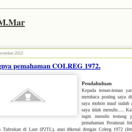
 M.Mar
December 2012
ngnya pemahaman COLREG 1972.
Pendahuluan
Kepada teman-teman ya
membaca posting saya di 
saya mohon maaf sudah 
saya tidak menulis…. Kal
ingin menulis tentang p
pemahaman Peraturan Inte
 Tubrukan di Laut (P2TL), atau dikenal dengan Colreg 1972 (
In