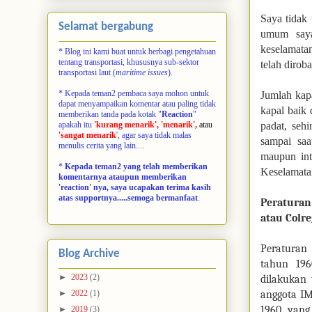
Saya tidak 
Selamat bergabung
umum saya
keselamata
* Blog ini kami buat untuk berbagi pengetahuan
tentang transportasi, khususnya sub-sektor
telah dirob
transportasi laut (
maritime issues
).
* Kepada teman2 pembaca saya mohon untuk
Jumlah kapa
dapat menyampaikan komentar atau paling tidak
kapal baik 
memberikan tanda pada kotak "
Reaction
"
padat, seh
apakah itu
'kurang menarik', 'menarik',
atau
'sangat menarik
', agar saya tidak malas
sampai saa
menulis cerita yang lain....
maupun int
*
Kepada teman2 yang telah memberikan
Keselamata
komentarnya ataupun memberikan
'reaction' nya, saya ucapakan terima kasih
atas supportnya.....semoga bermanfaat
.
Peraturan
atau Colre
Peraturan 
Blog Archive
tahun 19
►
2023
(2)
dilakukan 
anggota IM
►
2022
(1)
1960, yan
►
2019
(3)