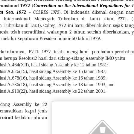
rnasional 1972
(
Convention on the International Regulations for 
 at Sea, 1972
– COLREG 1972
). Di Indonesia dikenal dengan n
n Internasional Mencegah Tubrukan di Laut) atau P2TL (P
 Tubrukan di Laut). Colreg 1972 ini baru diberlakukan sejak tangg
nesia telah meratifikasi walaupun 2 tahun setelah diberlakukan, 
 melalui Keputusan Presiden nomor 50 tahun 1979.
erlakukannya, P2TL 1972 telah mengalami perobahan-perobah
berupa Resolusi2 hasil dari sidang-sidang Assembly IMO yaitu:
usi A.464(XII), hasil sidang Assembly ke 12 tahun 1981;
usi A.626(15), hasil sidang Assembly ke 15 tahun 1987;
usi A.678(16), hasil sidang Assembly ke 16 tahun 1989;
lusi A.736(18), hasil sidang Assembly ke 18 tahun 1993; and
usi A.910(22), hasil sidang Assembly ke 22 tahun 2001.
sidang Assembly ke 22
memasukkan kapal jenis
Ground
kedalam aturan