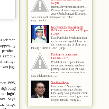
Negara
Bismillahirrohmanirrokhiiim….
Pada awal tugas saya sebagai
Atase Perhubungan di London,
saya mendapat pertanyaan dari rekan
saya....senior-...
Kewajiban Negara Anggota
IMO atas pemberlakuan “Triple
I Code”
Kata Pembuka Sebelum tulisan
amandemen
ini, bulan lalu saya telah menulis
dan mem-posting di blog saya
supporting
tentang “Triple I Code” ( http...
 perairan
Pentingnya pemahaman
an rambu2
COLREG 1972.
i artinya
Pendahuluan Kepada teman-
teman yang senang membaca
tugas jaga
posting saya di blog ini, saya
mohon maaf sudah agak lama
saya tidak menulis…....
Stabilitas Kapal
men 1995,
Dear teman2, Saya punya
 digabung
presentasi tentang stabilitas
kapal yang saya gunakan waktu
nas Jaga
”.
saya mengajar. Saya ingin share
tnya. Saya
dengan teman2, mungki...
pa, tanpa