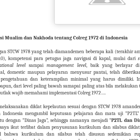
i Mualim dan Nakhoda tentang Colreg 1972 di Indonesia
gan STCW 1978 yang telah diamandemen beberapa kali (terakhir 
0), kompetensi para petugas jaga navigasi di kapal, mulai dari
ational level
sampai
management level
, baik yang berlayar di
nal, domestic maupun pelayaran menyusur pantai, telah diberik
 pengetahuan dan keterampilan minimal yang harus dimiliki. In
apun, dari level paling bawah samapai paling atas bila melakukan 
mutlak wajib memahami implementasi Colreg 1972….
 melaksanakan diklat kepelautan sesuai dengan STCW 1978 amande
h Indonesia mengambil keputusan pelajaran dan mata uji “P2TL”
tu dengan “Dinas Jaga”, sehingga namanya menjadi “
P2TL dan Di
saya ikut terlibat dalam penyusunan kurikulum dan silabus dikla
ul bahwa kurikulum dan silabus telah disusun sedemikian ru