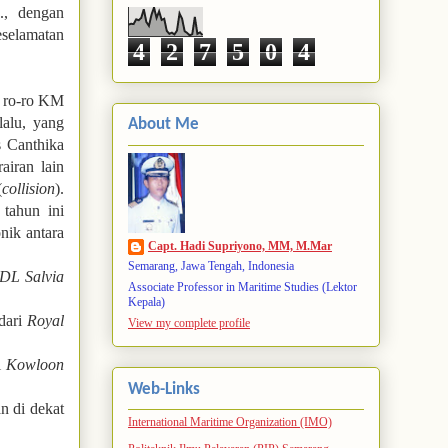
., dengan
selamatan
4
2
7
5
0
4
y ro-ro KM
lalu, yang
About Me
 Canthika
airan lain
(
collision
).
tahun ini
nik antara
Capt. Hadi Supriyono, MM, M.Mar
Semarang, Jawa Tengah, Indonesia
DL Salvia
Associate Professor in Maritime Studies (Lektor
Kepala)
dari
Royal
View my complete profile
i
Kowloon
Web-Links
n di dekat
International Maritime Organization (IMO)