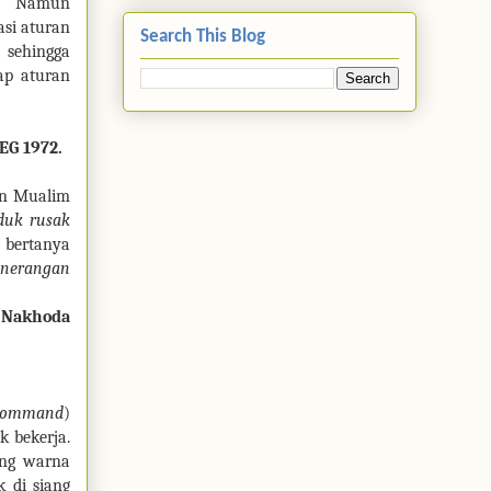
2. Namun
asi aturan
Search This Blog
 sehingga
ap aturan
EG 1972.
an Mualim
duk rusak
 bertanya
enerangan
 Nakhoda
 command
)
k bekerja.
ing warna
 di siang