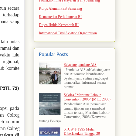
Politeknik Ilmu Pelayaran (PIP) Semarang
mun secara
Korps Alumni P3B Semarang
 terhadap
Kementerian Perhubungan RI
imana yang
Ditjen Hubla Kemenhub RI
International Civil Aviation Organization
alu lintas
 ramai dan
Popular Posts
waktu lalu
 regional,
Selayang pandang AIS
sub komite
Pembuka AIS adalah singkatan
dari Automatic Identification
System yaitu sistim yang dapat
memberikan informasi secara
otomat...
(P2TL 72)
Sekilas "Maritime Labour
Convention, 2006" (MLC 2006)
Pendahuluan Atas permintaan
dopsi pada
teman, ijinkan saya membuat
tulisan tentang Maritime Labour
an Colreg
Convention, 2006 (Konvensi
leh semua
tentang Pekerja ...
an Colreg
STCW-F 1995 Mulai
Diberlakukan Tanggal 29
rukan di