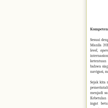
Kompetens
Sesuai den
Manila 201
level
,
oper
internasio
ketentuan
bahwa siap
navigasi, 
Sejak kita
pemerinta
menjadi sa
Kebetulan 
ingat bet