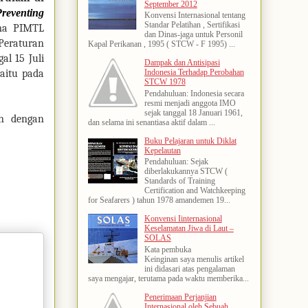
September 2012
Preventing
Konvensi Internasional tentang
Standar Pelatihan , Sertifikasi
ama PIMTL
dan Dinas-jaga untuk Personil
eraturan
Kapal Perikanan , 1995 ( STCW - F 1995) ...
al 15 Juli
Dampak dan Antisipasi
yaitu pada
Indonesia Terhadap Perobahan
STCW 1978
Pendahuluan: Indonesia secara
resmi menjadi anggota IMO
sejak tanggal 18 Januari 1961,
an dengan
dan selama ini senantiasa aktif dalam ...
Buku Pelajaran untuk Diklat
Kepelautan
Pendahuluan: Sejak
diberlakukannya STCW (
Standards of Training
Certification and Watchkeeping
for Seafarers ) tahun 1978 amandemen 19...
Konvensi Iinternasional
Keselamatan Jiwa di Laut –
SOLAS
Kata pembuka
Keinginan saya menulis artikel
ini didasari atas pengalaman
saya mengajar, terutama pada waktu memberika...
Penerimaan Perjanjian
Internasional oleh Sebuah