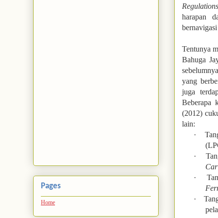
Regulation
harapan d
bernavigasi 
Tentunya ma
Bahuga Jay
sebelumnya
yang berbe
juga terda
Beberapa k
(2012) cuku
lain:
·
Tan
(LPG
·
Tan
Car
·
Tan
Pages
Fer
·
Tang
Home
pela