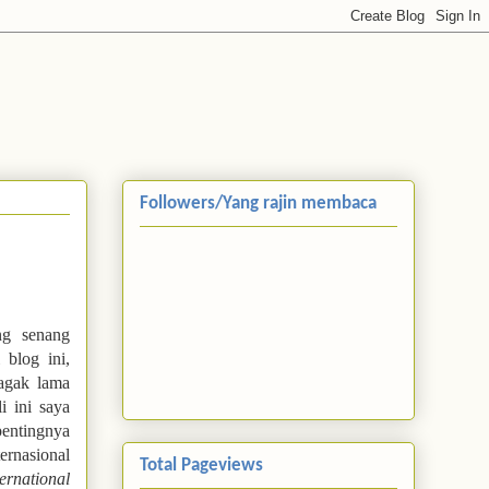
Followers/Yang rajin membaca
ng senang
blog ini,
agak lama
i ini saya
entingnya
rnasional
Total Pageviews
ternational