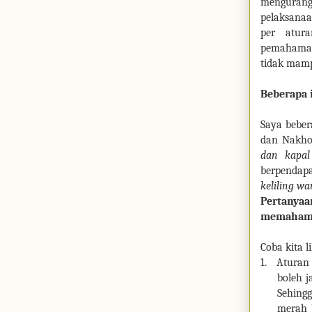
menguran
pelaksanaa
per atur
pemahaman 
tidak mamp
Beberapa 
Saya bebe
dan Nakho
dan kapal
berpendap
keliling w
Pertanya
memahami 
Coba kita l
1.
Aturan 3
boleh j
Sehing
merah 