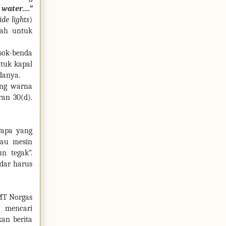
water….”
ide lights
)
lah untuk
sok-benda
tuk kapal
danya.
ing warna
ran 30(d).
rapa yang
lau mesin
n tegak”.
dar harus
MT Norgas
a mencari
kan berita