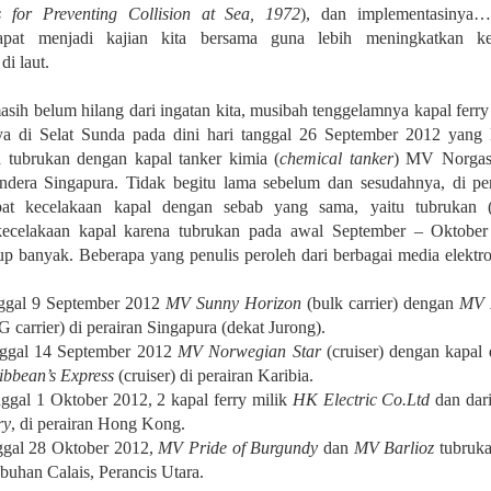
s for Preventing Collision at Sea, 1972
), dan implementasinya…
apat menjadi kajian kita bersama guna lebih meningkatkan ke
di laut.
sih belum hilang dari ingatan kita, musibah tenggelamnya kapal ferr
a di Selat Sunda pada dini hari tanggal 26 September 2012 yang 
 tubrukan dengan kapal tanker kimia (
chemical tanker
) MV Norgas
ndera Singapura. Tidak begitu lama sebelum dan sesudahnya, di per
pat kecelakaan kapal dengan sebab yang sama, yaitu tubrukan 
ecelakaan kapal karena tubrukan pada awal September – Oktober 
p banyak. Beberapa yang penulis peroleh dari berbagai media elektro
ggal 9 September 2012
MV Sunny Horizon
(bulk carrier) dengan
MV 
 carrier) di perairan Singapura (dekat Jurong).
ggal 14 September 2012
MV Norwegian Star
(cruiser) dengan kapal 
ibbean’s Express
(cruiser) di perairan Karibia.
ggal 1 Oktober 2012, 2 kapal ferry milik
HK Electric Co.Ltd
dan dar
ry
, di perairan Hong Kong.
gal 28 Oktober 2012,
MV Pride of Burgundy
dan
MV Barlioz
tubruka
buhan Calais, Perancis Utara.