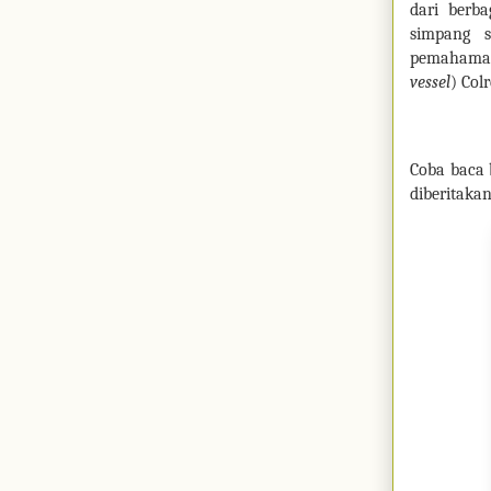
dari berb
simpang s
pemahaman
vessel
) Col
Coba baca 
diberitakan