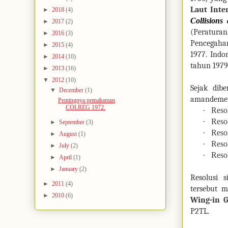
Laut Inte
►
2018
(4)
Collisions
►
2017
(2)
(Peratura
►
2016
(3)
Pencegahan
►
2015
(4)
1977. Indo
►
2014
(10)
tahun 1979
►
2013
(16)
▼
2012
(10)
Sejak dib
▼
December
(1)
amandemen 
Pentingnya pemahaman
COLREG 1972.
·
Resol
·
Resol
►
September
(3)
·
Resol
►
August
(1)
·
Reso
►
July
(2)
·
Resol
►
April
(1)
►
January
(2)
Resolusi 
►
2011
(4)
tersebut 
►
2010
(6)
Wing-in 
P2TL.